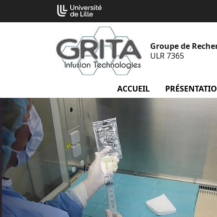
Aller
Cookies management panel
au
contenu
Groupe de Recherc
ULR 7365
ACCUEIL
PRÉSENTATI