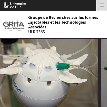
Aller
Cookies management panel
au
M
contenu
Groupe de Recherches sur les formes
Injectables et les Technologies
Associées
ULR 7365